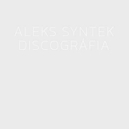
ALEKS SYNTEK
DISCOGRÁFIA