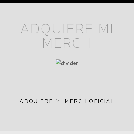
ADQUIERE MI
MERCH
ADQUIERE MI MERCH OFICIAL